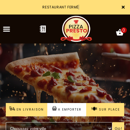
×
RESTAURANT FERMÉ
0
ACCUEIL
LA CARTE
VOTRE COMPTE
NOTRE RESTAURANT
EN LIVRAISON
A EMPORTER
SUR PLACE
VOS AVIS
MENTIONS LÉGALES
Go!